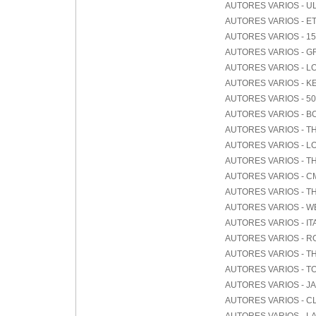
AUTORES VARIOS - U
AUTORES VARIOS - 
AUTORES VARIOS - 1
AUTORES VARIOS - G
AUTORES VARIOS - L
AUTORES VARIOS - 
AUTORES VARIOS - 5
AUTORES VARIOS - B
AUTORES VARIOS - TH
AUTORES VARIOS - L
AUTORES VARIOS - T
AUTORES VARIOS - 
AUTORES VARIOS - 
AUTORES VARIOS - W
AUTORES VARIOS - I
AUTORES VARIOS - R
AUTORES VARIOS - T
AUTORES VARIOS - T
AUTORES VARIOS - J
AUTORES VARIOS - C