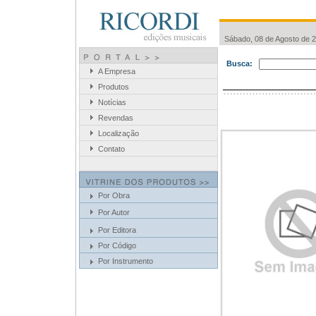
Sábado, 08 de Agosto de 
Busca:
A Empresa
Produtos
Notícias
Revendas
Localização
Contato
Por Obra
Por Autor
Por Editora
Por Código
Por Instrumento