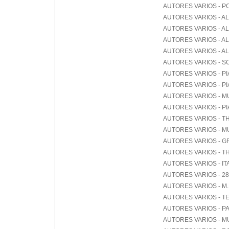
AUTORES VARIOS - P
AUTORES VARIOS - A
AUTORES VARIOS - A
AUTORES VARIOS - A
AUTORES VARIOS - A
AUTORES VARIOS - S
AUTORES VARIOS - PI
AUTORES VARIOS - PI
AUTORES VARIOS - M
AUTORES VARIOS - PI
AUTORES VARIOS - T
AUTORES VARIOS - MU
AUTORES VARIOS - G
AUTORES VARIOS - 
AUTORES VARIOS - ITA
AUTORES VARIOS - 2
AUTORES VARIOS - M.
AUTORES VARIOS - T
AUTORES VARIOS - PA
AUTORES VARIOS - MU