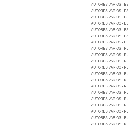
AUTORES VARIOS - E
AUTORES VARIOS - E
AUTORES VARIOS - E
AUTORES VARIOS - E
AUTORES VARIOS - E
AUTORES VARIOS - E
AUTORES VARIOS - E
AUTORES VARIOS - 
AUTORES VARIOS - R
AUTORES VARIOS - R
AUTORES VARIOS - R
AUTORES VARIOS - 
AUTORES VARIOS - R
AUTORES VARIOS - 
AUTORES VARIOS - R
AUTORES VARIOS - R
AUTORES VARIOS - R
AUTORES VARIOS - R
AUTORES VARIOS - 
AUTORES VARIOS - 