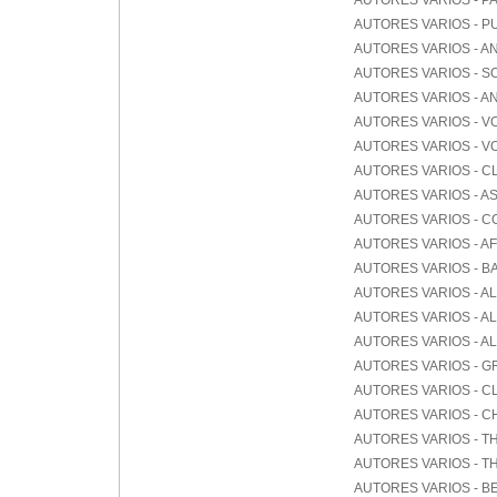
AUTORES VARIOS - PASS
AUTORES VARIOS - P
AUTORES VARIOS - AN
AUTORES VARIOS - S
AUTORES VARIOS - A
AUTORES VARIOS - V
AUTORES VARIOS - V
AUTORES VARIOS - C
AUTORES VARIOS - A
AUTORES VARIOS - C
AUTORES VARIOS - 
AUTORES VARIOS - B
AUTORES VARIOS - A
AUTORES VARIOS - A
AUTORES VARIOS - A
AUTORES VARIOS - 
AUTORES VARIOS - C
AUTORES VARIOS - C
AUTORES VARIOS - 
AUTORES VARIOS - TH
AUTORES VARIOS - B