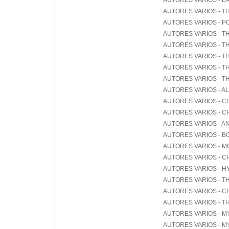
AUTORES VARIOS - L
AUTORES VARIOS - T
AUTORES VARIOS - 
AUTORES VARIOS - T
AUTORES VARIOS - T
AUTORES VARIOS - T
AUTORES VARIOS - T
AUTORES VARIOS - T
AUTORES VARIOS - A
AUTORES VARIOS - C
AUTORES VARIOS - C
AUTORES VARIOS - A
AUTORES VARIOS - BO
AUTORES VARIOS - 
AUTORES VARIOS - C
AUTORES VARIOS - H
AUTORES VARIOS - T
AUTORES VARIOS - C
AUTORES VARIOS - T
AUTORES VARIOS - MY
AUTORES VARIOS - MY