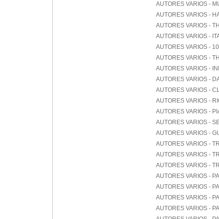
AUTORES VARIOS - MU
AUTORES VARIOS - H
AUTORES VARIOS - T
AUTORES VARIOS - I
AUTORES VARIOS - 1
AUTORES VARIOS - T
AUTORES VARIOS - I
AUTORES VARIOS - D
AUTORES VARIOS - CL
AUTORES VARIOS - 
AUTORES VARIOS - P
AUTORES VARIOS - S
AUTORES VARIOS - G
AUTORES VARIOS - TR
AUTORES VARIOS - TR
AUTORES VARIOS - TR
AUTORES VARIOS - PASS
AUTORES VARIOS - PASS
AUTORES VARIOS - PASS
AUTORES VARIOS - PASS