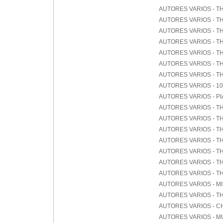
AUTORES VARIOS - THE
AUTORES VARIOS - TH
AUTORES VARIOS - T
AUTORES VARIOS - THE
AUTORES VARIOS - T
AUTORES VARIOS - TH
AUTORES VARIOS - T
AUTORES VARIOS - 1
AUTORES VARIOS - P
AUTORES VARIOS - 
AUTORES VARIOS - T
AUTORES VARIOS - T
AUTORES VARIOS - THE
AUTORES VARIOS - T
AUTORES VARIOS - T
AUTORES VARIOS - 
AUTORES VARIOS - M
AUTORES VARIOS - T
AUTORES VARIOS - C
AUTORES VARIOS - M