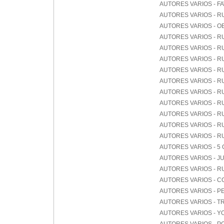
AUTORES VARIOS - F
AUTORES VARIOS - R
AUTORES VARIOS - OB
AUTORES VARIOS - 
AUTORES VARIOS - 
AUTORES VARIOS - 
AUTORES VARIOS - 
AUTORES VARIOS - 
AUTORES VARIOS - 
AUTORES VARIOS - 
AUTORES VARIOS - 
AUTORES VARIOS - 
AUTORES VARIOS - 
AUTORES VARIOS - 5 
AUTORES VARIOS - J
AUTORES VARIOS - 
AUTORES VARIOS - 
AUTORES VARIOS - PE
AUTORES VARIOS - 
AUTORES VARIOS - Y