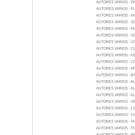
AUTORES VARIOS - PASS
AUTORES VARIOS - P
AUTORES VARIOS - AN
AUTORES VARIOS - S
AUTORES VARIOS - A
AUTORES VARIOS - V
AUTORES VARIOS - V
AUTORES VARIOS - C
AUTORES VARIOS - A
AUTORES VARIOS - C
AUTORES VARIOS - 
AUTORES VARIOS - B
AUTORES VARIOS - A
AUTORES VARIOS - A
AUTORES VARIOS - A
AUTORES VARIOS - 
AUTORES VARIOS - C
AUTORES VARIOS - C
AUTORES VARIOS - 
AUTORES VARIOS - TH
AUTORES VARIOS - B