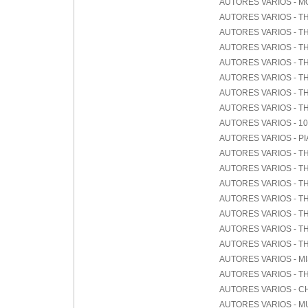
AUTORES VARIOS - M
AUTORES VARIOS - THE
AUTORES VARIOS - TH
AUTORES VARIOS - T
AUTORES VARIOS - THE
AUTORES VARIOS - T
AUTORES VARIOS - TH
AUTORES VARIOS - T
AUTORES VARIOS - 1
AUTORES VARIOS - P
AUTORES VARIOS - 
AUTORES VARIOS - T
AUTORES VARIOS - T
AUTORES VARIOS - THE
AUTORES VARIOS - T
AUTORES VARIOS - T
AUTORES VARIOS - 
AUTORES VARIOS - M
AUTORES VARIOS - T
AUTORES VARIOS - C
AUTORES VARIOS - M