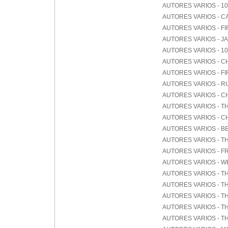
AUTORES VARIOS - 1
AUTORES VARIOS - C
AUTORES VARIOS - F
AUTORES VARIOS - J
AUTORES VARIOS - 10
AUTORES VARIOS - C
AUTORES VARIOS - F
AUTORES VARIOS - R
AUTORES VARIOS - C
AUTORES VARIOS - 
AUTORES VARIOS - C
AUTORES VARIOS - B
AUTORES VARIOS - TH
AUTORES VARIOS - 
AUTORES VARIOS - W
AUTORES VARIOS - TH
AUTORES VARIOS - T
AUTORES VARIOS - T
AUTORES VARIOS - T
AUTORES VARIOS - TH