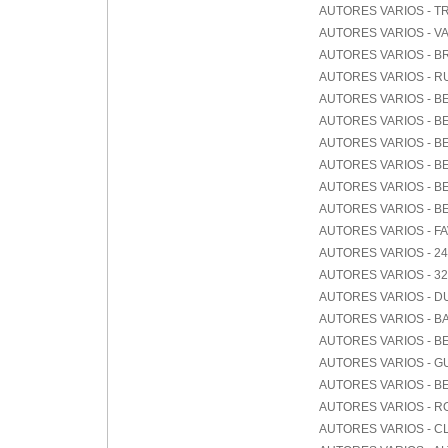
AUTORES VARIOS - TRO
AUTORES VARIOS - VA
AUTORES VARIOS - B
AUTORES VARIOS - R
AUTORES VARIOS - 
AUTORES VARIOS - 
AUTORES VARIOS - 
AUTORES VARIOS - 
AUTORES VARIOS - 
AUTORES VARIOS - B
AUTORES VARIOS - 
AUTORES VARIOS - 24
AUTORES VARIOS - 3
AUTORES VARIOS - DU
AUTORES VARIOS - B
AUTORES VARIOS - 
AUTORES VARIOS - G
AUTORES VARIOS - B
AUTORES VARIOS - R
AUTORES VARIOS - C