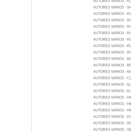
AUTORES VARIOS - 
AUTORES VARIOS - S
AUTORES VARIOS - R
AUTORES VARIOS - 
AUTORES VARIOS - R
AUTORES VARIOS - R
AUTORES VARIOS - R
AUTORES VARIOS - R
AUTORES VARIOS - R
AUTORES VARIOS - B
AUTORES VARIOS - B
AUTORES VARIOS - A
AUTORES VARIOS - C
AUTORES VARIOS - AL
AUTORES VARIOS - A
AUTORES VARIOS - H
AUTORES VARIOS - 
AUTORES VARIOS - H
AUTORES VARIOS - DU
AUTORES VARIOS - 9
AUTORES VARIOS - S