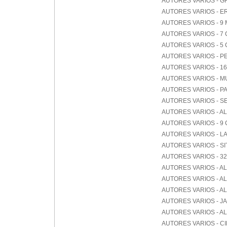
AUTORES VARIOS - 
AUTORES VARIOS - E
AUTORES VARIOS - 9
AUTORES VARIOS - 7
AUTORES VARIOS - 5
AUTORES VARIOS - P
AUTORES VARIOS - 1
AUTORES VARIOS - MU
AUTORES VARIOS - PA
AUTORES VARIOS - S
AUTORES VARIOS - AL
AUTORES VARIOS - 9
AUTORES VARIOS - LA
AUTORES VARIOS - SIT
AUTORES VARIOS - 3
AUTORES VARIOS - AL
AUTORES VARIOS - A
AUTORES VARIOS - A
AUTORES VARIOS - J
AUTORES VARIOS - A
AUTORES VARIOS - C