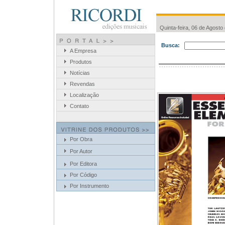
Quinta-feira, 06 de Agosto
Busca:
A Empresa
Produtos
Notícias
Revendas
Localização
Contato
Por Obra
Por Autor
Por Editora
Por Código
Por Instrumento