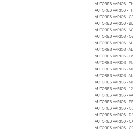
AUTORES VARIOS - T
AUTORES VARIOS - T
AUTORES VARIOS - G
AUTORES VARIOS - B
AUTORES VARIOS - 
AUTORES VARIOS - O
AUTORES VARIOS - AL
AUTORES VARIOS - A
AUTORES VARIOS - LA
AUTORES VARIOS - P
AUTORES VARIOS - M
AUTORES VARIOS - A
AUTORES VARIOS - M
AUTORES VARIOS - 12
AUTORES VARIOS - V
AUTORES VARIOS - PE
AUTORES VARIOS - C
AUTORES VARIOS - DAN
AUTORES VARIOS - CA
AUTORES VARIOS - C