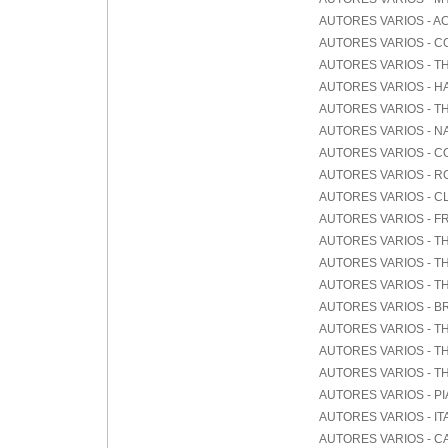
AUTORES VARIOS - A
AUTORES VARIOS - C
AUTORES VARIOS - T
AUTORES VARIOS - H
AUTORES VARIOS - T
AUTORES VARIOS - 
AUTORES VARIOS - C
AUTORES VARIOS - R
AUTORES VARIOS - C
AUTORES VARIOS - 
AUTORES VARIOS - T
AUTORES VARIOS - T
AUTORES VARIOS - T
AUTORES VARIOS - B
AUTORES VARIOS - TH
AUTORES VARIOS - 
AUTORES VARIOS - T
AUTORES VARIOS - P
AUTORES VARIOS - IT
AUTORES VARIOS - C