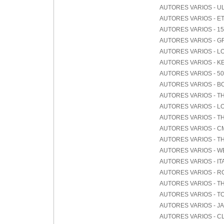
AUTORES VARIOS - U
AUTORES VARIOS - 
AUTORES VARIOS - 1
AUTORES VARIOS - G
AUTORES VARIOS - L
AUTORES VARIOS - 
AUTORES VARIOS - 5
AUTORES VARIOS - B
AUTORES VARIOS - TH
AUTORES VARIOS - L
AUTORES VARIOS - T
AUTORES VARIOS - 
AUTORES VARIOS - 
AUTORES VARIOS - W
AUTORES VARIOS - I
AUTORES VARIOS - R
AUTORES VARIOS - T
AUTORES VARIOS - T
AUTORES VARIOS - J
AUTORES VARIOS - C