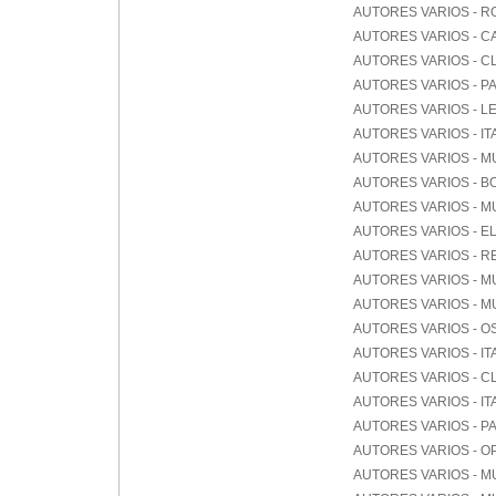
AUTORES VARIOS - R
AUTORES VARIOS - C
AUTORES VARIOS - C
AUTORES VARIOS - PA
AUTORES VARIOS - L
AUTORES VARIOS - IT
AUTORES VARIOS - MU
AUTORES VARIOS - 
AUTORES VARIOS - M
AUTORES VARIOS - E
AUTORES VARIOS - R
AUTORES VARIOS - MU
AUTORES VARIOS - MU
AUTORES VARIOS - OS
AUTORES VARIOS - ITA
AUTORES VARIOS - CL
AUTORES VARIOS - ITA
AUTORES VARIOS - PA
AUTORES VARIOS - OP
AUTORES VARIOS - MU