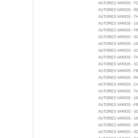
AUTORES VARIOS - TO
AUTORES VARIOS - 
AUTORES VARIOS - TH
AUTORES VARIOS - 1
AUTORES VARIOS - F
AUTORES VARIOS - S
AUTORES VARIOS - 1
AUTORES VARIOS - S
AUTORES VARIOS - T
AUTORES VARIOS - S
AUTORES VARIOS - F
AUTORES VARIOS - RI
AUTORES VARIOS - C
AUTORES VARIOS - T
AUTORES VARIOS - 1
AUTORES VARIOS - FI
AUTORES VARIOS - S
AUTORES VARIOS - 1
AUTORES VARIOS - G
AUTORES VARIOS - 