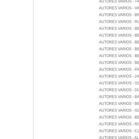
AUTORES VARIOS - TRO
AUTORES VARIOS - VA
AUTORES VARIOS - B
AUTORES VARIOS - R
AUTORES VARIOS - 
AUTORES VARIOS - 
AUTORES VARIOS - 
AUTORES VARIOS - 
AUTORES VARIOS - 
AUTORES VARIOS - B
AUTORES VARIOS - 
AUTORES VARIOS - 24
AUTORES VARIOS - 3
AUTORES VARIOS - DU
AUTORES VARIOS - B
AUTORES VARIOS - 
AUTORES VARIOS - G
AUTORES VARIOS - B
AUTORES VARIOS - R
AUTORES VARIOS - C
AUTORES VARIOS - 