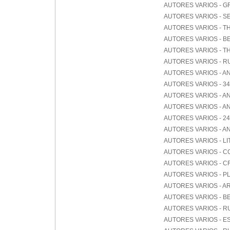
AUTORES VARIOS - G
AUTORES VARIOS - S
AUTORES VARIOS - T
AUTORES VARIOS - B
AUTORES VARIOS - TH
AUTORES VARIOS - R
AUTORES VARIOS - A
AUTORES VARIOS - 3
AUTORES VARIOS - A
AUTORES VARIOS - A
AUTORES VARIOS - 24
AUTORES VARIOS - A
AUTORES VARIOS - L
AUTORES VARIOS - 
AUTORES VARIOS - 
AUTORES VARIOS - P
AUTORES VARIOS - A
AUTORES VARIOS - 
AUTORES VARIOS - R
AUTORES VARIOS - E