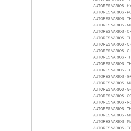
AUTORES VARIOS - 
AUTORES VARIOS - P
AUTORES VARIOS - T
AUTORES VARIOS - 
AUTORES VARIOS - CH
AUTORES VARIOS - T
AUTORES VARIOS - C
AUTORES VARIOS - CL
AUTORES VARIOS - T
AUTORES VARIOS - T
AUTORES VARIOS - T
AUTORES VARIOS - GR
AUTORES VARIOS - M
AUTORES VARIOS - GR
AUTORES VARIOS - OP
AUTORES VARIOS - 
AUTORES VARIOS - T
AUTORES VARIOS - MO
AUTORES VARIOS - PI
AUTORES VARIOS - TO