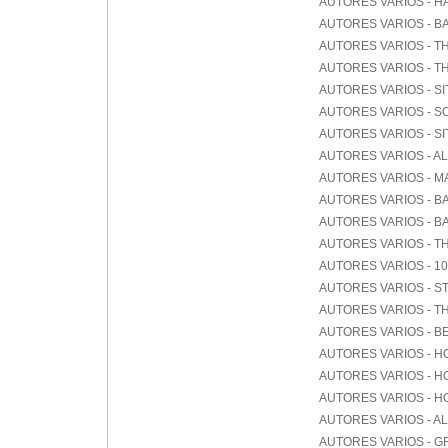
AUTORES VARIOS - H
AUTORES VARIOS - B
AUTORES VARIOS - T
AUTORES VARIOS - T
AUTORES VARIOS - SIT
AUTORES VARIOS - S
AUTORES VARIOS - SIT
AUTORES VARIOS - A
AUTORES VARIOS - MA
AUTORES VARIOS - BA
AUTORES VARIOS - BA
AUTORES VARIOS - T
AUTORES VARIOS - 1
AUTORES VARIOS - S
AUTORES VARIOS - T
AUTORES VARIOS - B
AUTORES VARIOS - 
AUTORES VARIOS - HO
AUTORES VARIOS - H
AUTORES VARIOS - A
AUTORES VARIOS - 