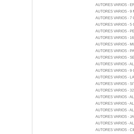
AUTORES VARIOS - E
AUTORES VARIOS - 9
AUTORES VARIOS - 7
AUTORES VARIOS - 5
AUTORES VARIOS - P
AUTORES VARIOS - 1
AUTORES VARIOS - MU
AUTORES VARIOS - PA
AUTORES VARIOS - S
AUTORES VARIOS - AL
AUTORES VARIOS - 9
AUTORES VARIOS - LA
AUTORES VARIOS - SIT
AUTORES VARIOS - 3
AUTORES VARIOS - AL
AUTORES VARIOS - A
AUTORES VARIOS - A
AUTORES VARIOS - J
AUTORES VARIOS - A
AUTORES VARIOS - C