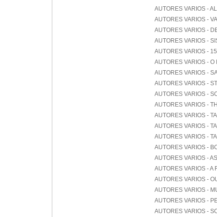
AUTORES VARIOS - AL
AUTORES VARIOS - VA
AUTORES VARIOS - D
AUTORES VARIOS - SI
AUTORES VARIOS - 1
AUTORES VARIOS - O 
AUTORES VARIOS - SAN
AUTORES VARIOS - ST
AUTORES VARIOS - S
AUTORES VARIOS - T
AUTORES VARIOS - TA
AUTORES VARIOS - TA
AUTORES VARIOS - TA
AUTORES VARIOS - B
AUTORES VARIOS - A
AUTORES VARIOS - A 
AUTORES VARIOS - O
AUTORES VARIOS - MU
AUTORES VARIOS - P
AUTORES VARIOS - S