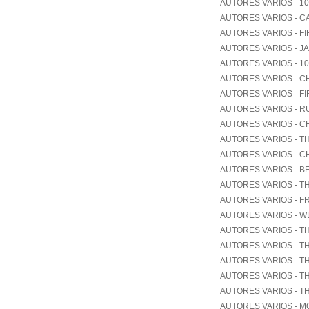
AUTORES VARIOS - 1
AUTORES VARIOS - C
AUTORES VARIOS - F
AUTORES VARIOS - J
AUTORES VARIOS - 10
AUTORES VARIOS - C
AUTORES VARIOS - F
AUTORES VARIOS - R
AUTORES VARIOS - C
AUTORES VARIOS - 
AUTORES VARIOS - C
AUTORES VARIOS - B
AUTORES VARIOS - TH
AUTORES VARIOS - 
AUTORES VARIOS - W
AUTORES VARIOS - TH
AUTORES VARIOS - T
AUTORES VARIOS - T
AUTORES VARIOS - T
AUTORES VARIOS - TH
AUTORES VARIOS - M