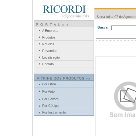
Sexta-feira, 07 de Agosto 
Busca:
A Empresa
Produtos
Notícias
Revendas
Localização
Contato
Por Obra
Por Autor
Por Editora
Por Código
Por Instrumento