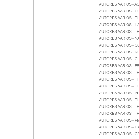
AUTORES VARIOS - A
AUTORES VARIOS - C
AUTORES VARIOS - T
AUTORES VARIOS - H
AUTORES VARIOS - T
AUTORES VARIOS - 
AUTORES VARIOS - C
AUTORES VARIOS - R
AUTORES VARIOS - C
AUTORES VARIOS - 
AUTORES VARIOS - T
AUTORES VARIOS - T
AUTORES VARIOS - T
AUTORES VARIOS - B
AUTORES VARIOS - TH
AUTORES VARIOS - 
AUTORES VARIOS - T
AUTORES VARIOS - P
AUTORES VARIOS - IT
AUTORES VARIOS - C