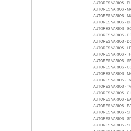
AUTORES VARIOS - E
AUTORES VARIOS - M
AUTORES VARIOS - 
AUTORES VARIOS - 
AUTORES VARIOS - 
AUTORES VARIOS - 
AUTORES VARIOS - D
AUTORES VARIOS - L
AUTORES VARIOS - T
AUTORES VARIOS - S
AUTORES VARIOS - 
AUTORES VARIOS - MA
AUTORES VARIOS - TA
AUTORES VARIOS - 
AUTORES VARIOS - CI
AUTORES VARIOS - 
AUTORES VARIOS - E
AUTORES VARIOS - SIT
AUTORES VARIOS - SIT
AUTORES VARIOS - SIT