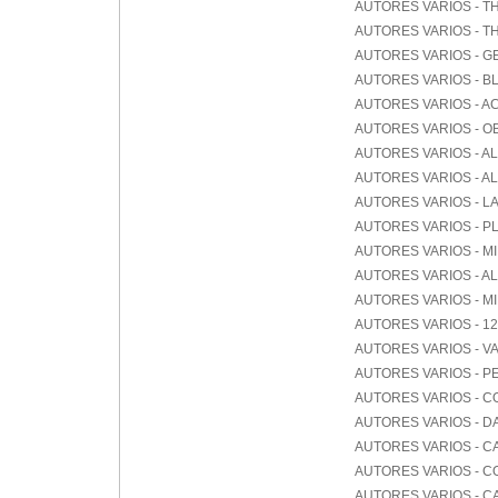
AUTORES VARIOS - T
AUTORES VARIOS - T
AUTORES VARIOS - G
AUTORES VARIOS - B
AUTORES VARIOS - 
AUTORES VARIOS - O
AUTORES VARIOS - AL
AUTORES VARIOS - A
AUTORES VARIOS - LA
AUTORES VARIOS - P
AUTORES VARIOS - M
AUTORES VARIOS - A
AUTORES VARIOS - M
AUTORES VARIOS - 12
AUTORES VARIOS - V
AUTORES VARIOS - PE
AUTORES VARIOS - C
AUTORES VARIOS - DAN
AUTORES VARIOS - CA
AUTORES VARIOS - C
AUTORES VARIOS - CA