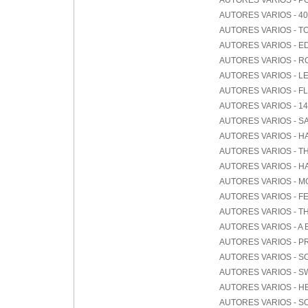
AUTORES VARIOS - PO
AUTORES VARIOS - 4
AUTORES VARIOS - TO
AUTORES VARIOS - E
AUTORES VARIOS - R
AUTORES VARIOS - LE
AUTORES VARIOS - F
AUTORES VARIOS - 1
AUTORES VARIOS - S
AUTORES VARIOS - HA
AUTORES VARIOS - T
AUTORES VARIOS - H
AUTORES VARIOS - 
AUTORES VARIOS - F
AUTORES VARIOS - 
AUTORES VARIOS - A
AUTORES VARIOS - P
AUTORES VARIOS - S
AUTORES VARIOS - SW
AUTORES VARIOS - H
AUTORES VARIOS - S