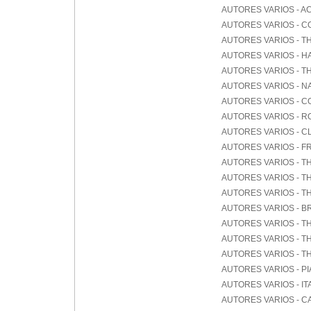
AUTORES VARIOS - A
AUTORES VARIOS - C
AUTORES VARIOS - T
AUTORES VARIOS - H
AUTORES VARIOS - T
AUTORES VARIOS - 
AUTORES VARIOS - C
AUTORES VARIOS - R
AUTORES VARIOS - C
AUTORES VARIOS - 
AUTORES VARIOS - T
AUTORES VARIOS - T
AUTORES VARIOS - T
AUTORES VARIOS - B
AUTORES VARIOS - TH
AUTORES VARIOS - 
AUTORES VARIOS - T
AUTORES VARIOS - P
AUTORES VARIOS - IT
AUTORES VARIOS - C