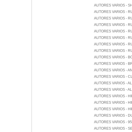
AUTORES VARIOS - S
AUTORES VARIOS - R
AUTORES VARIOS - 
AUTORES VARIOS - R
AUTORES VARIOS - R
AUTORES VARIOS - R
AUTORES VARIOS - R
AUTORES VARIOS - R
AUTORES VARIOS - B
AUTORES VARIOS - B
AUTORES VARIOS - A
AUTORES VARIOS - C
AUTORES VARIOS - AL
AUTORES VARIOS - A
AUTORES VARIOS - H
AUTORES VARIOS - 
AUTORES VARIOS - H
AUTORES VARIOS - DU
AUTORES VARIOS - 9
AUTORES VARIOS - S