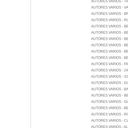
AUTORES VARIOS - TRO
AUTORES VARIOS - VA
AUTORES VARIOS - B
AUTORES VARIOS - R
AUTORES VARIOS - 
AUTORES VARIOS - 
AUTORES VARIOS - 
AUTORES VARIOS - 
AUTORES VARIOS - 
AUTORES VARIOS - B
AUTORES VARIOS - 
AUTORES VARIOS - 24
AUTORES VARIOS - 3
AUTORES VARIOS - DU
AUTORES VARIOS - B
AUTORES VARIOS - 
AUTORES VARIOS - G
AUTORES VARIOS - B
AUTORES VARIOS - R
AUTORES VARIOS - C
AUTORES VARIOS - 