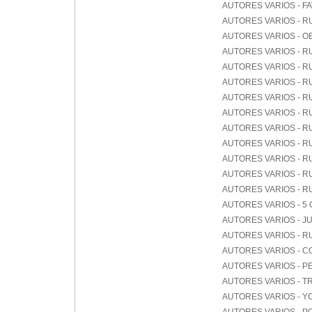
AUTORES VARIOS - F
AUTORES VARIOS - R
AUTORES VARIOS - OB
AUTORES VARIOS - 
AUTORES VARIOS - 
AUTORES VARIOS - 
AUTORES VARIOS - 
AUTORES VARIOS - 
AUTORES VARIOS - 
AUTORES VARIOS - 
AUTORES VARIOS - 
AUTORES VARIOS - 
AUTORES VARIOS - 
AUTORES VARIOS - 5 
AUTORES VARIOS - J
AUTORES VARIOS - 
AUTORES VARIOS - 
AUTORES VARIOS - PE
AUTORES VARIOS - 
AUTORES VARIOS - Y