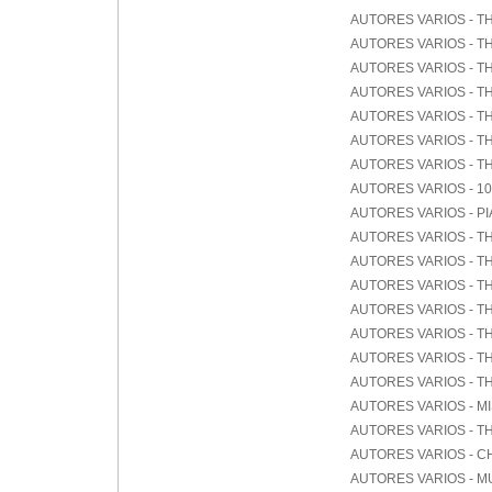
AUTORES VARIOS - THE
AUTORES VARIOS - TH
AUTORES VARIOS - T
AUTORES VARIOS - THE
AUTORES VARIOS - T
AUTORES VARIOS - TH
AUTORES VARIOS - T
AUTORES VARIOS - 1
AUTORES VARIOS - P
AUTORES VARIOS - 
AUTORES VARIOS - T
AUTORES VARIOS - T
AUTORES VARIOS - THE
AUTORES VARIOS - T
AUTORES VARIOS - T
AUTORES VARIOS - 
AUTORES VARIOS - M
AUTORES VARIOS - T
AUTORES VARIOS - C
AUTORES VARIOS - M