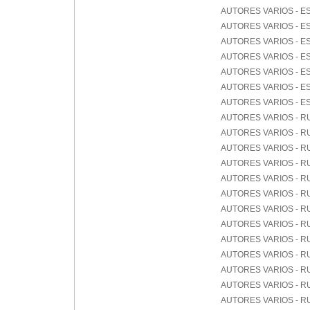
AUTORES VARIOS - E
AUTORES VARIOS - E
AUTORES VARIOS - E
AUTORES VARIOS - E
AUTORES VARIOS - E
AUTORES VARIOS - E
AUTORES VARIOS - E
AUTORES VARIOS - 
AUTORES VARIOS - R
AUTORES VARIOS - R
AUTORES VARIOS - R
AUTORES VARIOS - 
AUTORES VARIOS - R
AUTORES VARIOS - 
AUTORES VARIOS - R
AUTORES VARIOS - R
AUTORES VARIOS - R
AUTORES VARIOS - R
AUTORES VARIOS - 
AUTORES VARIOS - 