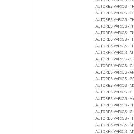
AUTORES VARIOS - L
AUTORES VARIOS - T
AUTORES VARIOS - 
AUTORES VARIOS - T
AUTORES VARIOS - T
AUTORES VARIOS - T
AUTORES VARIOS - T
AUTORES VARIOS - T
AUTORES VARIOS - A
AUTORES VARIOS - C
AUTORES VARIOS - C
AUTORES VARIOS - A
AUTORES VARIOS - BO
AUTORES VARIOS - 
AUTORES VARIOS - C
AUTORES VARIOS - H
AUTORES VARIOS - T
AUTORES VARIOS - C
AUTORES VARIOS - T
AUTORES VARIOS - MY
AUTORES VARIOS - MY