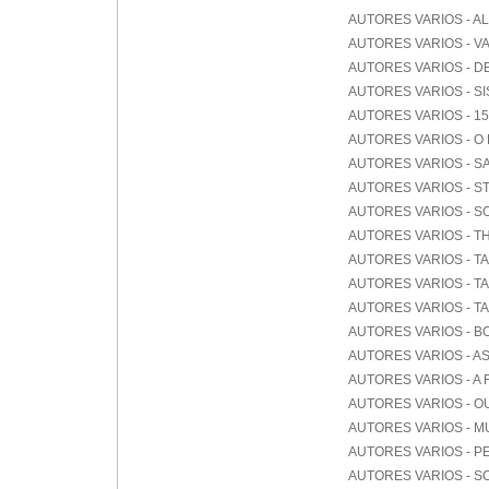
AUTORES VARIOS - AL
AUTORES VARIOS - VA
AUTORES VARIOS - D
AUTORES VARIOS - SI
AUTORES VARIOS - 1
AUTORES VARIOS - O 
AUTORES VARIOS - SAN
AUTORES VARIOS - ST
AUTORES VARIOS - S
AUTORES VARIOS - T
AUTORES VARIOS - TA
AUTORES VARIOS - TA
AUTORES VARIOS - TA
AUTORES VARIOS - B
AUTORES VARIOS - A
AUTORES VARIOS - A 
AUTORES VARIOS - O
AUTORES VARIOS - MU
AUTORES VARIOS - P
AUTORES VARIOS - S