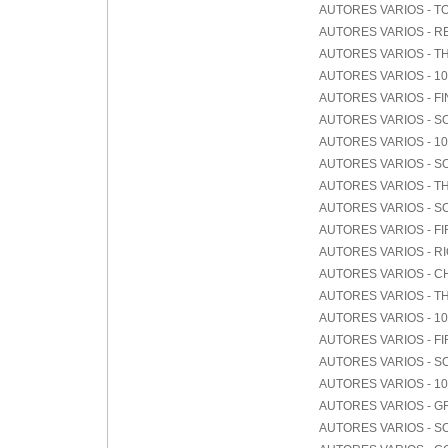
AUTORES VARIOS - TO
AUTORES VARIOS - 
AUTORES VARIOS - TH
AUTORES VARIOS - 1
AUTORES VARIOS - F
AUTORES VARIOS - S
AUTORES VARIOS - 1
AUTORES VARIOS - S
AUTORES VARIOS - T
AUTORES VARIOS - S
AUTORES VARIOS - F
AUTORES VARIOS - RI
AUTORES VARIOS - C
AUTORES VARIOS - T
AUTORES VARIOS - 1
AUTORES VARIOS - FI
AUTORES VARIOS - S
AUTORES VARIOS - 1
AUTORES VARIOS - G
AUTORES VARIOS - 