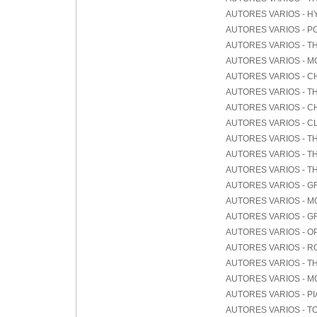
AUTORES VARIOS - 
AUTORES VARIOS - P
AUTORES VARIOS - T
AUTORES VARIOS - 
AUTORES VARIOS - CH
AUTORES VARIOS - T
AUTORES VARIOS - C
AUTORES VARIOS - CL
AUTORES VARIOS - T
AUTORES VARIOS - T
AUTORES VARIOS - T
AUTORES VARIOS - GR
AUTORES VARIOS - M
AUTORES VARIOS - GR
AUTORES VARIOS - OP
AUTORES VARIOS - 
AUTORES VARIOS - T
AUTORES VARIOS - MO
AUTORES VARIOS - PI
AUTORES VARIOS - TO