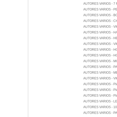
AUTORES VARIOS - 7
AUTORES VARIOS - P
AUTORES VARIOS - B
AUTORES VARIOS - CH
AUTORES VARIOS - V
AUTORES VARIOS - HA
AUTORES VARIOS - H
AUTORES VARIOS - V
AUTORES VARIOS - H
AUTORES VARIOS - HO
AUTORES VARIOS - 
AUTORES VARIOS - P
AUTORES VARIOS - M
AUTORES VARIOS - V
AUTORES VARIOS - P
AUTORES VARIOS - P
AUTORES VARIOS - P
AUTORES VARIOS - L
AUTORES VARIOS - 1
AUTORES VARIOS - P