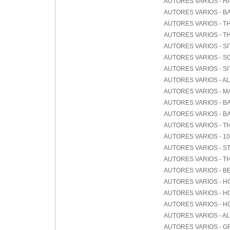
AUTORES VARIOS - H
AUTORES VARIOS - B
AUTORES VARIOS - T
AUTORES VARIOS - T
AUTORES VARIOS - SIT
AUTORES VARIOS - S
AUTORES VARIOS - SIT
AUTORES VARIOS - A
AUTORES VARIOS - MA
AUTORES VARIOS - BA
AUTORES VARIOS - BA
AUTORES VARIOS - T
AUTORES VARIOS - 1
AUTORES VARIOS - S
AUTORES VARIOS - T
AUTORES VARIOS - B
AUTORES VARIOS - 
AUTORES VARIOS - HO
AUTORES VARIOS - H
AUTORES VARIOS - A
AUTORES VARIOS - 