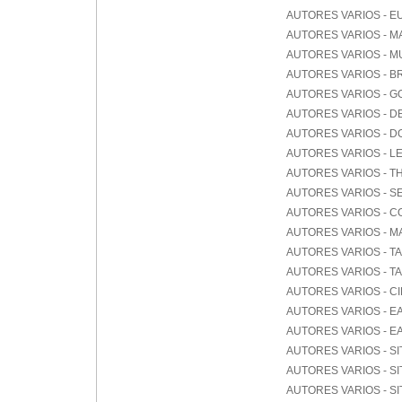
AUTORES VARIOS - E
AUTORES VARIOS - M
AUTORES VARIOS - 
AUTORES VARIOS - 
AUTORES VARIOS - 
AUTORES VARIOS - 
AUTORES VARIOS - D
AUTORES VARIOS - L
AUTORES VARIOS - T
AUTORES VARIOS - S
AUTORES VARIOS - 
AUTORES VARIOS - MA
AUTORES VARIOS - TA
AUTORES VARIOS - 
AUTORES VARIOS - CI
AUTORES VARIOS - 
AUTORES VARIOS - E
AUTORES VARIOS - SIT
AUTORES VARIOS - SIT
AUTORES VARIOS - SIT