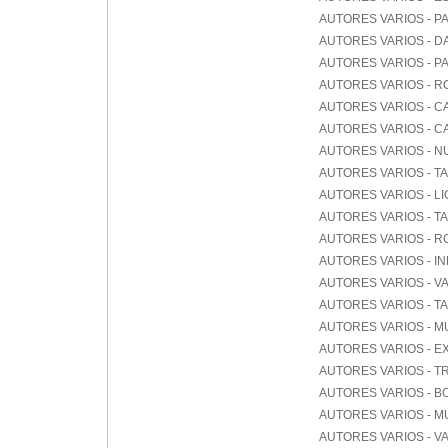
AUTORES VARIOS - 
AUTORES VARIOS - DA
AUTORES VARIOS - 
AUTORES VARIOS - RO
AUTORES VARIOS - CA
AUTORES VARIOS - C
AUTORES VARIOS - N
AUTORES VARIOS - TA
AUTORES VARIOS - L
AUTORES VARIOS - TA
AUTORES VARIOS - RO
AUTORES VARIOS - INF
AUTORES VARIOS - VAL
AUTORES VARIOS - TA
AUTORES VARIOS - MU
AUTORES VARIOS - EXI
AUTORES VARIOS - TRO
AUTORES VARIOS - BO
AUTORES VARIOS - MU
AUTORES VARIOS - VAL