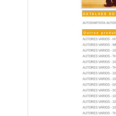
AUTOR/ARTISTA: AUTO
AUTORES VARIOS - HI
AUTORES VARIOS - 
AUTORES VARIOS - 10
AUTORES VARIOS - 
AUTORES VARIOS - 1
AUTORES VARIOS - 
AUTORES VARIOS - 10
AUTORES VARIOS - 1
AUTORES VARIOS - G
AUTORES VARIOS - S
AUTORES VARIOS - 1
AUTORES VARIOS - 1
AUTORES VARIOS - 1
AUTORES VARIOS - T