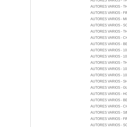
AUTORES VARIOS - 
AUTORES VARIOS - T
AUTORES VARIOS - F
AUTORES VARIOS - MI
AUTORES VARIOS - S
AUTORES VARIOS - T
AUTORES VARIOS - 
AUTORES VARIOS - B
AUTORES VARIOS - 1
AUTORES VARIOS - 1
AUTORES VARIOS - 
AUTORES VARIOS - 
AUTORES VARIOS - 1
AUTORES VARIOS - SH
AUTORES VARIOS - G
AUTORES VARIOS - H
AUTORES VARIOS - B
AUTORES VARIOS - CH
AUTORES VARIOS - S
AUTORES VARIOS - F
AUTORES VARIOS - S