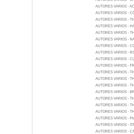
AUTORES VARIOS - A
AUTORES VARIOS - C
AUTORES VARIOS - T
AUTORES VARIOS - H
AUTORES VARIOS - T
AUTORES VARIOS - 
AUTORES VARIOS - C
AUTORES VARIOS - R
AUTORES VARIOS - C
AUTORES VARIOS - 
AUTORES VARIOS - T
AUTORES VARIOS - T
AUTORES VARIOS - T
AUTORES VARIOS - B
AUTORES VARIOS - TH
AUTORES VARIOS - 
AUTORES VARIOS - T
AUTORES VARIOS - P
AUTORES VARIOS - IT
AUTORES VARIOS - C