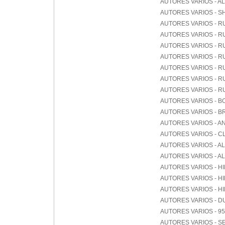
AUTORES VARIOS - 
AUTORES VARIOS - S
AUTORES VARIOS - R
AUTORES VARIOS - 
AUTORES VARIOS - R
AUTORES VARIOS - R
AUTORES VARIOS - R
AUTORES VARIOS - R
AUTORES VARIOS - R
AUTORES VARIOS - B
AUTORES VARIOS - B
AUTORES VARIOS - A
AUTORES VARIOS - C
AUTORES VARIOS - AL
AUTORES VARIOS - A
AUTORES VARIOS - H
AUTORES VARIOS - 
AUTORES VARIOS - H
AUTORES VARIOS - DU
AUTORES VARIOS - 9
AUTORES VARIOS - S