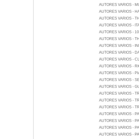
AUTORES VARIOS - MU
AUTORES VARIOS - H
AUTORES VARIOS - T
AUTORES VARIOS - I
AUTORES VARIOS - 1
AUTORES VARIOS - T
AUTORES VARIOS - I
AUTORES VARIOS - D
AUTORES VARIOS - CL
AUTORES VARIOS - 
AUTORES VARIOS - P
AUTORES VARIOS - S
AUTORES VARIOS - G
AUTORES VARIOS - TR
AUTORES VARIOS - TR
AUTORES VARIOS - TR
AUTORES VARIOS - PASS
AUTORES VARIOS - PASS
AUTORES VARIOS - PASS
AUTORES VARIOS - PASS