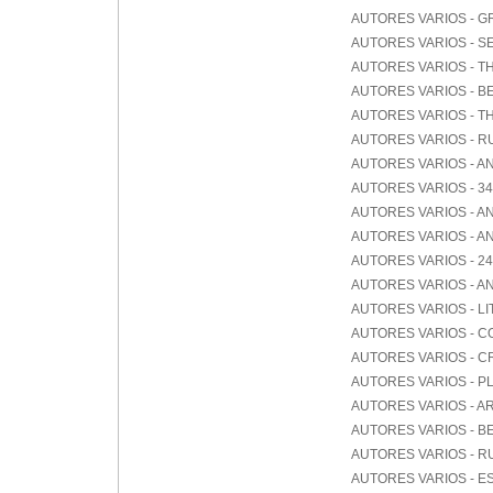
AUTORES VARIOS - G
AUTORES VARIOS - S
AUTORES VARIOS - T
AUTORES VARIOS - B
AUTORES VARIOS - TH
AUTORES VARIOS - R
AUTORES VARIOS - A
AUTORES VARIOS - 3
AUTORES VARIOS - A
AUTORES VARIOS - A
AUTORES VARIOS - 24
AUTORES VARIOS - A
AUTORES VARIOS - L
AUTORES VARIOS - 
AUTORES VARIOS - 
AUTORES VARIOS - P
AUTORES VARIOS - A
AUTORES VARIOS - 
AUTORES VARIOS - R
AUTORES VARIOS - E