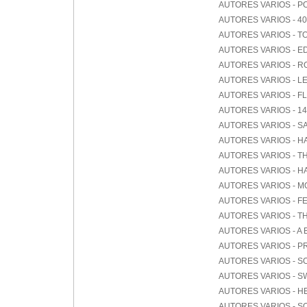
AUTORES VARIOS - PO
AUTORES VARIOS - 4
AUTORES VARIOS - TO
AUTORES VARIOS - E
AUTORES VARIOS - R
AUTORES VARIOS - LE
AUTORES VARIOS - F
AUTORES VARIOS - 1
AUTORES VARIOS - S
AUTORES VARIOS - HA
AUTORES VARIOS - T
AUTORES VARIOS - H
AUTORES VARIOS - 
AUTORES VARIOS - F
AUTORES VARIOS - 
AUTORES VARIOS - A
AUTORES VARIOS - P
AUTORES VARIOS - S
AUTORES VARIOS - SW
AUTORES VARIOS - H
AUTORES VARIOS - S