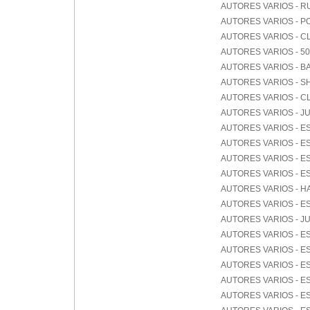
AUTORES VARIOS - 
AUTORES VARIOS - 
AUTORES VARIOS - C
AUTORES VARIOS - 5
AUTORES VARIOS - B
AUTORES VARIOS - S
AUTORES VARIOS - C
AUTORES VARIOS - JU
AUTORES VARIOS - E
AUTORES VARIOS - E
AUTORES VARIOS - E
AUTORES VARIOS - E
AUTORES VARIOS - 
AUTORES VARIOS - E
AUTORES VARIOS - JU
AUTORES VARIOS - E
AUTORES VARIOS - E
AUTORES VARIOS - E
AUTORES VARIOS - E
AUTORES VARIOS - E