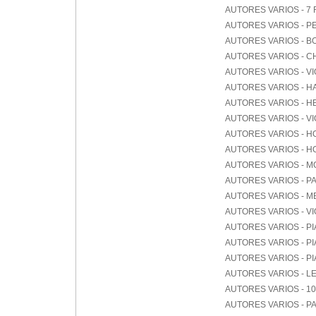
AUTORES VARIOS - 7
AUTORES VARIOS - P
AUTORES VARIOS - B
AUTORES VARIOS - CH
AUTORES VARIOS - V
AUTORES VARIOS - HA
AUTORES VARIOS - H
AUTORES VARIOS - V
AUTORES VARIOS - H
AUTORES VARIOS - HO
AUTORES VARIOS - 
AUTORES VARIOS - P
AUTORES VARIOS - M
AUTORES VARIOS - V
AUTORES VARIOS - P
AUTORES VARIOS - P
AUTORES VARIOS - P
AUTORES VARIOS - L
AUTORES VARIOS - 1
AUTORES VARIOS - P