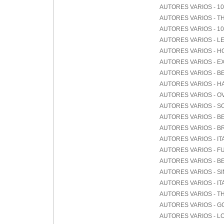
AUTORES VARIOS - 1
AUTORES VARIOS - 
AUTORES VARIOS - 1
AUTORES VARIOS - L
AUTORES VARIOS - H
AUTORES VARIOS - E
AUTORES VARIOS - B
AUTORES VARIOS - H
AUTORES VARIOS - O
AUTORES VARIOS - S
AUTORES VARIOS - 
AUTORES VARIOS - B
AUTORES VARIOS - IT
AUTORES VARIOS - 
AUTORES VARIOS - B
AUTORES VARIOS - S
AUTORES VARIOS - IT
AUTORES VARIOS - T
AUTORES VARIOS - G
AUTORES VARIOS - L