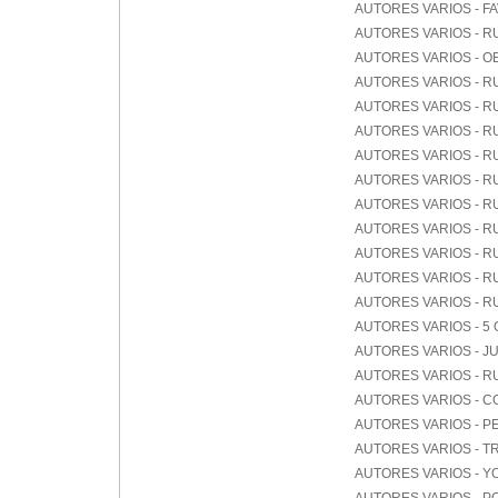
AUTORES VARIOS - F
AUTORES VARIOS - R
AUTORES VARIOS - OB
AUTORES VARIOS - 
AUTORES VARIOS - 
AUTORES VARIOS - 
AUTORES VARIOS - 
AUTORES VARIOS - 
AUTORES VARIOS - 
AUTORES VARIOS - 
AUTORES VARIOS - 
AUTORES VARIOS - 
AUTORES VARIOS - 
AUTORES VARIOS - 5 
AUTORES VARIOS - J
AUTORES VARIOS - 
AUTORES VARIOS - 
AUTORES VARIOS - PE
AUTORES VARIOS - 
AUTORES VARIOS - Y