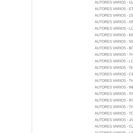
AUTORES VARIOS - U
AUTORES VARIOS - 
AUTORES VARIOS - 1
AUTORES VARIOS - G
AUTORES VARIOS - L
AUTORES VARIOS - 
AUTORES VARIOS - 5
AUTORES VARIOS - B
AUTORES VARIOS - TH
AUTORES VARIOS - L
AUTORES VARIOS - T
AUTORES VARIOS - 
AUTORES VARIOS - 
AUTORES VARIOS - W
AUTORES VARIOS - I
AUTORES VARIOS - R
AUTORES VARIOS - T
AUTORES VARIOS - T
AUTORES VARIOS - J
AUTORES VARIOS - C