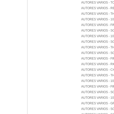
AUTORES VARIOS - TO
AUTORES VARIOS - 
AUTORES VARIOS - TH
AUTORES VARIOS - 1
AUTORES VARIOS - F
AUTORES VARIOS - S
AUTORES VARIOS - 1
AUTORES VARIOS - S
AUTORES VARIOS - T
AUTORES VARIOS - S
AUTORES VARIOS - F
AUTORES VARIOS - RI
AUTORES VARIOS - C
AUTORES VARIOS - T
AUTORES VARIOS - 1
AUTORES VARIOS - FI
AUTORES VARIOS - S
AUTORES VARIOS - 1
AUTORES VARIOS - G
AUTORES VARIOS - 