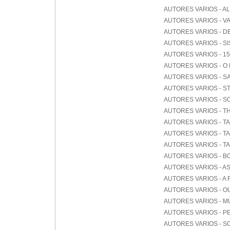
AUTORES VARIOS - AL
AUTORES VARIOS - VA
AUTORES VARIOS - D
AUTORES VARIOS - SI
AUTORES VARIOS - 1
AUTORES VARIOS - O 
AUTORES VARIOS - SAN
AUTORES VARIOS - ST
AUTORES VARIOS - S
AUTORES VARIOS - T
AUTORES VARIOS - TA
AUTORES VARIOS - TA
AUTORES VARIOS - TA
AUTORES VARIOS - B
AUTORES VARIOS - A
AUTORES VARIOS - A 
AUTORES VARIOS - O
AUTORES VARIOS - MU
AUTORES VARIOS - P
AUTORES VARIOS - S