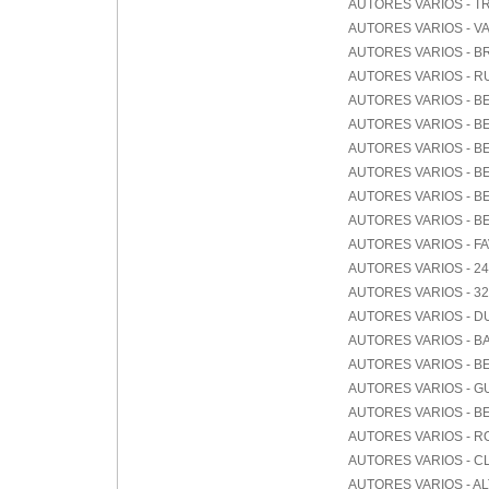
AUTORES VARIOS - TRO
AUTORES VARIOS - VA
AUTORES VARIOS - B
AUTORES VARIOS - R
AUTORES VARIOS - 
AUTORES VARIOS - 
AUTORES VARIOS - 
AUTORES VARIOS - 
AUTORES VARIOS - 
AUTORES VARIOS - B
AUTORES VARIOS - 
AUTORES VARIOS - 24
AUTORES VARIOS - 3
AUTORES VARIOS - DU
AUTORES VARIOS - B
AUTORES VARIOS - 
AUTORES VARIOS - G
AUTORES VARIOS - B
AUTORES VARIOS - R
AUTORES VARIOS - C
AUTORES VARIOS - 