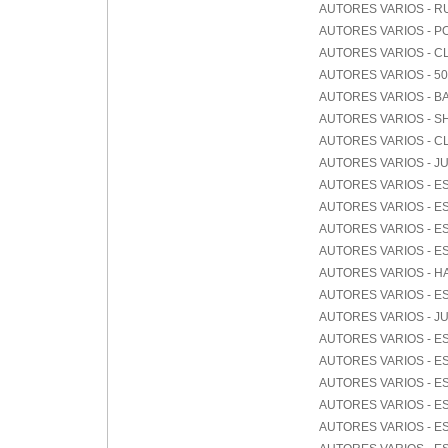
AUTORES VARIOS - 
AUTORES VARIOS - 
AUTORES VARIOS - C
AUTORES VARIOS - 5
AUTORES VARIOS - B
AUTORES VARIOS - S
AUTORES VARIOS - C
AUTORES VARIOS - JU
AUTORES VARIOS - E
AUTORES VARIOS - E
AUTORES VARIOS - E
AUTORES VARIOS - E
AUTORES VARIOS - 
AUTORES VARIOS - E
AUTORES VARIOS - JU
AUTORES VARIOS - E
AUTORES VARIOS - E
AUTORES VARIOS - E
AUTORES VARIOS - E
AUTORES VARIOS - E