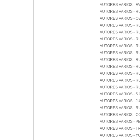
AUTORES VARIOS - F
AUTORES VARIOS - R
AUTORES VARIOS - OB
AUTORES VARIOS - 
AUTORES VARIOS - 
AUTORES VARIOS - 
AUTORES VARIOS - 
AUTORES VARIOS - 
AUTORES VARIOS - 
AUTORES VARIOS - 
AUTORES VARIOS - 
AUTORES VARIOS - 
AUTORES VARIOS - 
AUTORES VARIOS - 5 
AUTORES VARIOS - J
AUTORES VARIOS - 
AUTORES VARIOS - 
AUTORES VARIOS - PE
AUTORES VARIOS - 
AUTORES VARIOS - Y