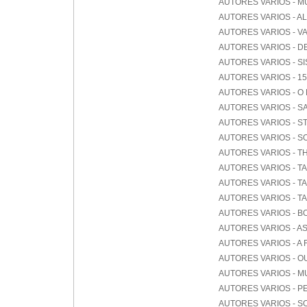
AUTORES VARIOS - MU
AUTORES VARIOS - AL
AUTORES VARIOS - VA
AUTORES VARIOS - D
AUTORES VARIOS - SI
AUTORES VARIOS - 1
AUTORES VARIOS - O 
AUTORES VARIOS - SAN
AUTORES VARIOS - ST
AUTORES VARIOS - S
AUTORES VARIOS - T
AUTORES VARIOS - TA
AUTORES VARIOS - TA
AUTORES VARIOS - TA
AUTORES VARIOS - B
AUTORES VARIOS - A
AUTORES VARIOS - A 
AUTORES VARIOS - O
AUTORES VARIOS - MU
AUTORES VARIOS - P
AUTORES VARIOS - S