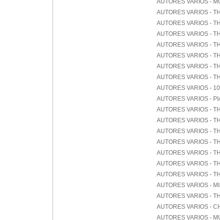
AUTORES VARIOS - M
AUTORES VARIOS - THE
AUTORES VARIOS - TH
AUTORES VARIOS - T
AUTORES VARIOS - THE
AUTORES VARIOS - T
AUTORES VARIOS - TH
AUTORES VARIOS - T
AUTORES VARIOS - 1
AUTORES VARIOS - P
AUTORES VARIOS - 
AUTORES VARIOS - T
AUTORES VARIOS - T
AUTORES VARIOS - THE
AUTORES VARIOS - T
AUTORES VARIOS - T
AUTORES VARIOS - 
AUTORES VARIOS - M
AUTORES VARIOS - T
AUTORES VARIOS - C
AUTORES VARIOS - M