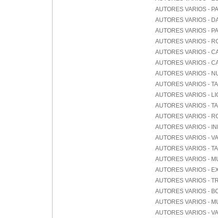
AUTORES VARIOS - 
AUTORES VARIOS - DA
AUTORES VARIOS - 
AUTORES VARIOS - RO
AUTORES VARIOS - CA
AUTORES VARIOS - C
AUTORES VARIOS - N
AUTORES VARIOS - TA
AUTORES VARIOS - L
AUTORES VARIOS - TA
AUTORES VARIOS - RO
AUTORES VARIOS - INF
AUTORES VARIOS - VAL
AUTORES VARIOS - TA
AUTORES VARIOS - MU
AUTORES VARIOS - EXI
AUTORES VARIOS - TRO
AUTORES VARIOS - BO
AUTORES VARIOS - MU
AUTORES VARIOS - VAL