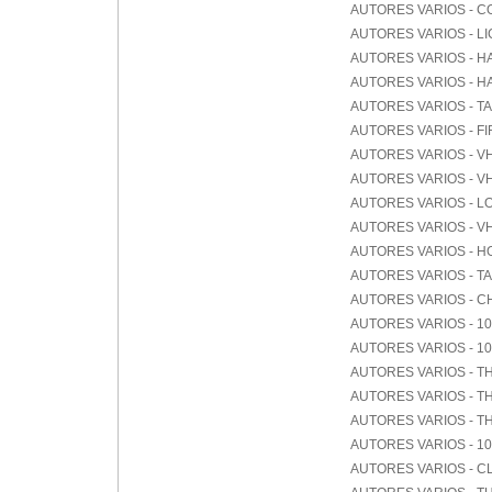
AUTORES VARIOS - C
AUTORES VARIOS - LI
AUTORES VARIOS - H
AUTORES VARIOS - H
AUTORES VARIOS - TA
AUTORES VARIOS - FI
AUTORES VARIOS - V
AUTORES VARIOS - V
AUTORES VARIOS - 
AUTORES VARIOS - V
AUTORES VARIOS - H
AUTORES VARIOS - 
AUTORES VARIOS - C
AUTORES VARIOS - 10
AUTORES VARIOS - 1
AUTORES VARIOS - TH
AUTORES VARIOS - 
AUTORES VARIOS - T
AUTORES VARIOS - 1
AUTORES VARIOS - C