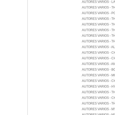
AUTORES VARIOS - L
AUTORES VARIOS - T
AUTORES VARIOS - 
AUTORES VARIOS - T
AUTORES VARIOS - T
AUTORES VARIOS - T
AUTORES VARIOS - T
AUTORES VARIOS - T
AUTORES VARIOS - A
AUTORES VARIOS - C
AUTORES VARIOS - C
AUTORES VARIOS - A
AUTORES VARIOS - BO
AUTORES VARIOS - 
AUTORES VARIOS - C
AUTORES VARIOS - H
AUTORES VARIOS - T
AUTORES VARIOS - C
AUTORES VARIOS - T
AUTORES VARIOS - MY
AUTORES VARIOS - MY