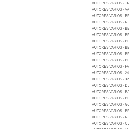
AUTORES VARIOS - TRO
AUTORES VARIOS - VA
AUTORES VARIOS - B
AUTORES VARIOS - R
AUTORES VARIOS - 
AUTORES VARIOS - 
AUTORES VARIOS - 
AUTORES VARIOS - 
AUTORES VARIOS - 
AUTORES VARIOS - B
AUTORES VARIOS - 
AUTORES VARIOS - 24
AUTORES VARIOS - 3
AUTORES VARIOS - DU
AUTORES VARIOS - B
AUTORES VARIOS - 
AUTORES VARIOS - G
AUTORES VARIOS - B
AUTORES VARIOS - R
AUTORES VARIOS - C