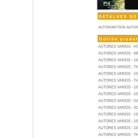
AUTOR/ARTISTA: AUTO
AUTORES VARIOS - HI
AUTORES VARIOS - 
AUTORES VARIOS - 10
AUTORES VARIOS - 
AUTORES VARIOS - 1
AUTORES VARIOS - 
AUTORES VARIOS - 10
AUTORES VARIOS - 1
AUTORES VARIOS - G
AUTORES VARIOS - S
AUTORES VARIOS - 1
AUTORES VARIOS - 1
AUTORES VARIOS - 1
AUTORES VARIOS - T