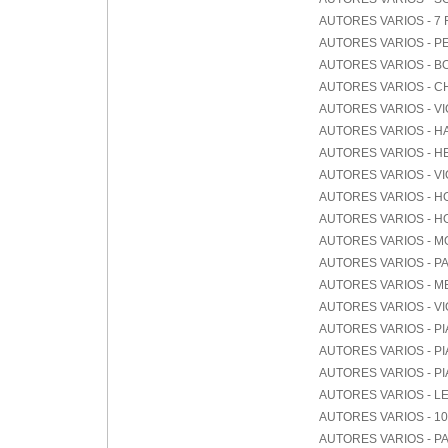
AUTORES VARIOS - 7
AUTORES VARIOS - P
AUTORES VARIOS - B
AUTORES VARIOS - CH
AUTORES VARIOS - V
AUTORES VARIOS - HA
AUTORES VARIOS - H
AUTORES VARIOS - V
AUTORES VARIOS - H
AUTORES VARIOS - HO
AUTORES VARIOS - 
AUTORES VARIOS - P
AUTORES VARIOS - M
AUTORES VARIOS - V
AUTORES VARIOS - P
AUTORES VARIOS - P
AUTORES VARIOS - P
AUTORES VARIOS - L
AUTORES VARIOS - 1
AUTORES VARIOS - P