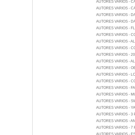
AUTORES VARIOS - CA
AUTORES VARIOS - CA
AUTORES VARIOS - 
AUTORES VARIOS - D
AUTORES VARIOS - FL
AUTORES VARIOS - C
AUTORES VARIOS - A
AUTORES VARIOS - C
AUTORES VARIOS - 20
AUTORES VARIOS - AL
AUTORES VARIOS - O
AUTORES VARIOS - L
AUTORES VARIOS - CO
AUTORES VARIOS - FA
AUTORES VARIOS - MUS
AUTORES VARIOS - S
AUTORES VARIOS - 
AUTORES VARIOS - 3 
AUTORES VARIOS - A
AUTORES VARIOS - 7 
AUTORES VARIOS - EST