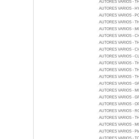
AUTORES VARIOS - T
AUTORES VARIOS - 
AUTORES VARIOS - P
AUTORES VARIOS - T
AUTORES VARIOS - 
AUTORES VARIOS - CH
AUTORES VARIOS - T
AUTORES VARIOS - C
AUTORES VARIOS - CL
AUTORES VARIOS - T
AUTORES VARIOS - T
AUTORES VARIOS - T
AUTORES VARIOS - GR
AUTORES VARIOS - M
AUTORES VARIOS - GR
AUTORES VARIOS - OP
AUTORES VARIOS - 
AUTORES VARIOS - T
AUTORES VARIOS - MO
AUTORES VARIOS - PI
AUTORES VARIOS - TO