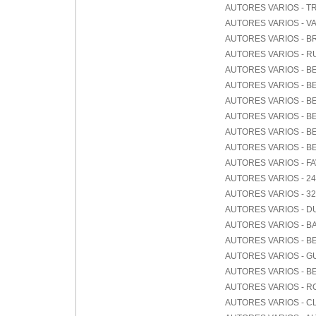
AUTORES VARIOS - TRO
AUTORES VARIOS - VA
AUTORES VARIOS - B
AUTORES VARIOS - R
AUTORES VARIOS - 
AUTORES VARIOS - 
AUTORES VARIOS - 
AUTORES VARIOS - 
AUTORES VARIOS - 
AUTORES VARIOS - B
AUTORES VARIOS - 
AUTORES VARIOS - 24
AUTORES VARIOS - 3
AUTORES VARIOS - DU
AUTORES VARIOS - B
AUTORES VARIOS - 
AUTORES VARIOS - G
AUTORES VARIOS - B
AUTORES VARIOS - R
AUTORES VARIOS - C