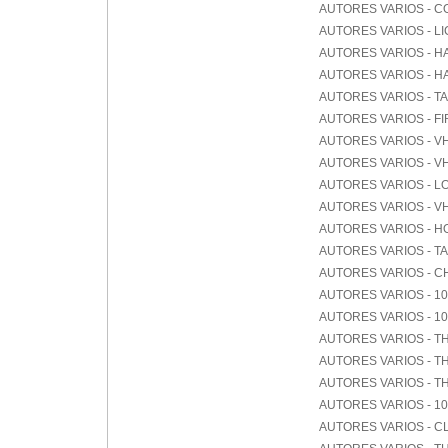
AUTORES VARIOS - C
AUTORES VARIOS - LI
AUTORES VARIOS - H
AUTORES VARIOS - H
AUTORES VARIOS - TA
AUTORES VARIOS - FI
AUTORES VARIOS - V
AUTORES VARIOS - V
AUTORES VARIOS - 
AUTORES VARIOS - V
AUTORES VARIOS - H
AUTORES VARIOS - 
AUTORES VARIOS - C
AUTORES VARIOS - 10
AUTORES VARIOS - 1
AUTORES VARIOS - TH
AUTORES VARIOS - 
AUTORES VARIOS - T
AUTORES VARIOS - 1
AUTORES VARIOS - C