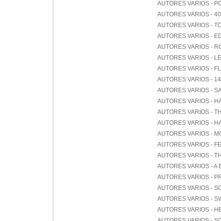
AUTORES VARIOS - PO
AUTORES VARIOS - 4
AUTORES VARIOS - TO
AUTORES VARIOS - E
AUTORES VARIOS - R
AUTORES VARIOS - LE
AUTORES VARIOS - F
AUTORES VARIOS - 1
AUTORES VARIOS - S
AUTORES VARIOS - HA
AUTORES VARIOS - T
AUTORES VARIOS - H
AUTORES VARIOS - 
AUTORES VARIOS - F
AUTORES VARIOS - 
AUTORES VARIOS - A
AUTORES VARIOS - P
AUTORES VARIOS - S
AUTORES VARIOS - SW
AUTORES VARIOS - H
AUTORES VARIOS - S