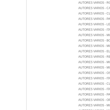
AUTORES VARIOS - R
AUTORES VARIOS - C
AUTORES VARIOS - C
AUTORES VARIOS - PA
AUTORES VARIOS - L
AUTORES VARIOS - IT
AUTORES VARIOS - MU
AUTORES VARIOS - 
AUTORES VARIOS - M
AUTORES VARIOS - E
AUTORES VARIOS - R
AUTORES VARIOS - MU
AUTORES VARIOS - MU
AUTORES VARIOS - OS
AUTORES VARIOS - ITA
AUTORES VARIOS - CL
AUTORES VARIOS - ITA
AUTORES VARIOS - PA
AUTORES VARIOS - OP
AUTORES VARIOS - MU