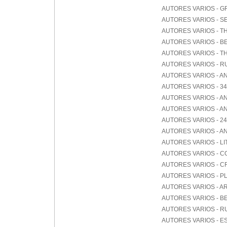
AUTORES VARIOS - G
AUTORES VARIOS - S
AUTORES VARIOS - T
AUTORES VARIOS - B
AUTORES VARIOS - TH
AUTORES VARIOS - R
AUTORES VARIOS - A
AUTORES VARIOS - 3
AUTORES VARIOS - A
AUTORES VARIOS - A
AUTORES VARIOS - 24
AUTORES VARIOS - A
AUTORES VARIOS - L
AUTORES VARIOS - 
AUTORES VARIOS - 
AUTORES VARIOS - P
AUTORES VARIOS - A
AUTORES VARIOS - 
AUTORES VARIOS - R
AUTORES VARIOS - E