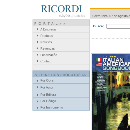
Sexta-feira, 07 de Agosto 
Busca:
A Empresa
Produtos
Notícias
Revendas
Localização
Contato
Por Obra
Por Autor
Por Editora
Por Código
Por Instrumento