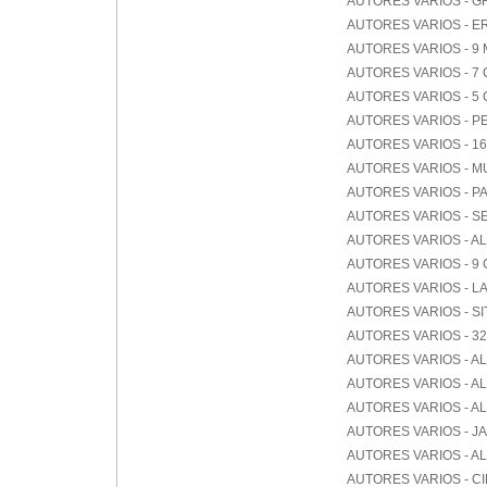
AUTORES VARIOS - 
AUTORES VARIOS - E
AUTORES VARIOS - 9
AUTORES VARIOS - 7
AUTORES VARIOS - 5
AUTORES VARIOS - P
AUTORES VARIOS - 1
AUTORES VARIOS - MU
AUTORES VARIOS - PA
AUTORES VARIOS - S
AUTORES VARIOS - AL
AUTORES VARIOS - 9
AUTORES VARIOS - LA
AUTORES VARIOS - SIT
AUTORES VARIOS - 3
AUTORES VARIOS - AL
AUTORES VARIOS - A
AUTORES VARIOS - A
AUTORES VARIOS - J
AUTORES VARIOS - A
AUTORES VARIOS - C