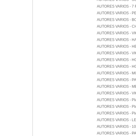
AUTORES VARIOS - 7
AUTORES VARIOS - P
AUTORES VARIOS - B
AUTORES VARIOS - CH
AUTORES VARIOS - V
AUTORES VARIOS - HA
AUTORES VARIOS - H
AUTORES VARIOS - V
AUTORES VARIOS - H
AUTORES VARIOS - HO
AUTORES VARIOS - 
AUTORES VARIOS - P
AUTORES VARIOS - M
AUTORES VARIOS - V
AUTORES VARIOS - P
AUTORES VARIOS - P
AUTORES VARIOS - P
AUTORES VARIOS - L
AUTORES VARIOS - 1
AUTORES VARIOS - P