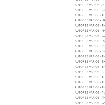
AUTORES VARIOS - A
AUTORES VARIOS - C
AUTORES VARIOS - T
AUTORES VARIOS - H
AUTORES VARIOS - T
AUTORES VARIOS - 
AUTORES VARIOS - C
AUTORES VARIOS - R
AUTORES VARIOS - C
AUTORES VARIOS - 
AUTORES VARIOS - T
AUTORES VARIOS - T
AUTORES VARIOS - T
AUTORES VARIOS - B
AUTORES VARIOS - TH
AUTORES VARIOS - 
AUTORES VARIOS - T
AUTORES VARIOS - P
AUTORES VARIOS - IT
AUTORES VARIOS - C