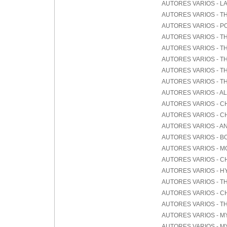
AUTORES VARIOS - L
AUTORES VARIOS - T
AUTORES VARIOS - 
AUTORES VARIOS - T
AUTORES VARIOS - T
AUTORES VARIOS - T
AUTORES VARIOS - T
AUTORES VARIOS - T
AUTORES VARIOS - A
AUTORES VARIOS - C
AUTORES VARIOS - C
AUTORES VARIOS - A
AUTORES VARIOS - BO
AUTORES VARIOS - 
AUTORES VARIOS - C
AUTORES VARIOS - H
AUTORES VARIOS - T
AUTORES VARIOS - C
AUTORES VARIOS - T
AUTORES VARIOS - MY
AUTORES VARIOS - MY