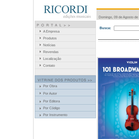
Domingo, 09 de Agosto de
Busca:
A Empresa
Produtos
Notícias
Revendas
Localização
Contato
Por Obra
Por Autor
Por Editora
Por Código
Por Instrumento