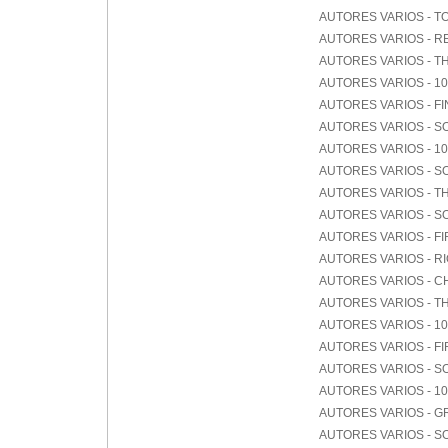
AUTORES VARIOS - TO
AUTORES VARIOS - 
AUTORES VARIOS - TH
AUTORES VARIOS - 1
AUTORES VARIOS - F
AUTORES VARIOS - S
AUTORES VARIOS - 1
AUTORES VARIOS - S
AUTORES VARIOS - T
AUTORES VARIOS - S
AUTORES VARIOS - F
AUTORES VARIOS - RI
AUTORES VARIOS - C
AUTORES VARIOS - T
AUTORES VARIOS - 1
AUTORES VARIOS - FI
AUTORES VARIOS - S
AUTORES VARIOS - 1
AUTORES VARIOS - G
AUTORES VARIOS - 