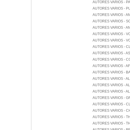
AUTORES VARIOS - PASS
AUTORES VARIOS - P
AUTORES VARIOS - AN
AUTORES VARIOS - S
AUTORES VARIOS - A
AUTORES VARIOS - V
AUTORES VARIOS - V
AUTORES VARIOS - C
AUTORES VARIOS - A
AUTORES VARIOS - C
AUTORES VARIOS - 
AUTORES VARIOS - B
AUTORES VARIOS - A
AUTORES VARIOS - A
AUTORES VARIOS - A
AUTORES VARIOS - 
AUTORES VARIOS - C
AUTORES VARIOS - C
AUTORES VARIOS - 
AUTORES VARIOS - TH
AUTORES VARIOS - B