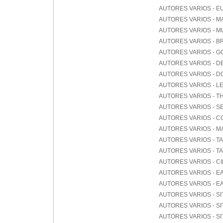
AUTORES VARIOS - E
AUTORES VARIOS - M
AUTORES VARIOS - 
AUTORES VARIOS - 
AUTORES VARIOS - 
AUTORES VARIOS - 
AUTORES VARIOS - D
AUTORES VARIOS - L
AUTORES VARIOS - T
AUTORES VARIOS - S
AUTORES VARIOS - 
AUTORES VARIOS - MA
AUTORES VARIOS - TA
AUTORES VARIOS - 
AUTORES VARIOS - CI
AUTORES VARIOS - 
AUTORES VARIOS - E
AUTORES VARIOS - SIT
AUTORES VARIOS - SIT
AUTORES VARIOS - SIT