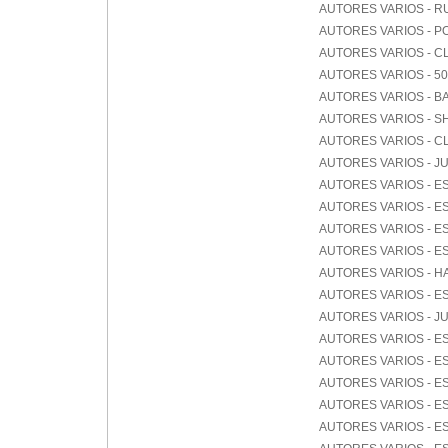
AUTORES VARIOS - 
AUTORES VARIOS - 
AUTORES VARIOS - C
AUTORES VARIOS - 5
AUTORES VARIOS - B
AUTORES VARIOS - S
AUTORES VARIOS - C
AUTORES VARIOS - JU
AUTORES VARIOS - E
AUTORES VARIOS - E
AUTORES VARIOS - E
AUTORES VARIOS - E
AUTORES VARIOS - 
AUTORES VARIOS - E
AUTORES VARIOS - JU
AUTORES VARIOS - E
AUTORES VARIOS - E
AUTORES VARIOS - E
AUTORES VARIOS - E
AUTORES VARIOS - E