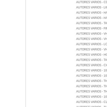
AUTORES VARIOS - C
AUTORES VARIOS - LI
AUTORES VARIOS - H
AUTORES VARIOS - H
AUTORES VARIOS - TA
AUTORES VARIOS - FI
AUTORES VARIOS - V
AUTORES VARIOS - V
AUTORES VARIOS - 
AUTORES VARIOS - V
AUTORES VARIOS - H
AUTORES VARIOS - 
AUTORES VARIOS - C
AUTORES VARIOS - 10
AUTORES VARIOS - 1
AUTORES VARIOS - TH
AUTORES VARIOS - 
AUTORES VARIOS - T
AUTORES VARIOS - 1
AUTORES VARIOS - C