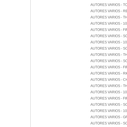
AUTORES VARIOS - TO
AUTORES VARIOS - 
AUTORES VARIOS - TH
AUTORES VARIOS - 1
AUTORES VARIOS - F
AUTORES VARIOS - S
AUTORES VARIOS - 1
AUTORES VARIOS - S
AUTORES VARIOS - T
AUTORES VARIOS - S
AUTORES VARIOS - F
AUTORES VARIOS - RI
AUTORES VARIOS - C
AUTORES VARIOS - T
AUTORES VARIOS - 1
AUTORES VARIOS - FI
AUTORES VARIOS - S
AUTORES VARIOS - 1
AUTORES VARIOS - G
AUTORES VARIOS - 