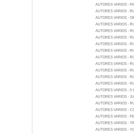
AUTORES VARIOS - F
AUTORES VARIOS - R
AUTORES VARIOS - OB
AUTORES VARIOS - 
AUTORES VARIOS - 
AUTORES VARIOS - 
AUTORES VARIOS - 
AUTORES VARIOS - 
AUTORES VARIOS - 
AUTORES VARIOS - 
AUTORES VARIOS - 
AUTORES VARIOS - 
AUTORES VARIOS - 
AUTORES VARIOS - 5 
AUTORES VARIOS - J
AUTORES VARIOS - 
AUTORES VARIOS - 
AUTORES VARIOS - PE
AUTORES VARIOS - 
AUTORES VARIOS - Y