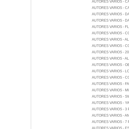
AUTORES VARIOS - CA
AUTORES VARIOS - CA
AUTORES VARIOS - 
AUTORES VARIOS - D
AUTORES VARIOS - FL
AUTORES VARIOS - C
AUTORES VARIOS - A
AUTORES VARIOS - C
AUTORES VARIOS - 20
AUTORES VARIOS - AL
AUTORES VARIOS - O
AUTORES VARIOS - L
AUTORES VARIOS - CO
AUTORES VARIOS - FA
AUTORES VARIOS - MUS
AUTORES VARIOS - S
AUTORES VARIOS - 
AUTORES VARIOS - 3 
AUTORES VARIOS - A
AUTORES VARIOS - 7 
AUTORES VARIOS - EST