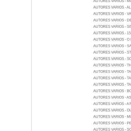
AUTORES VARIOS - MU
AUTORES VARIOS - AL
AUTORES VARIOS - VA
AUTORES VARIOS - D
AUTORES VARIOS - SI
AUTORES VARIOS - 1
AUTORES VARIOS - O 
AUTORES VARIOS - SAN
AUTORES VARIOS - ST
AUTORES VARIOS - S
AUTORES VARIOS - T
AUTORES VARIOS - TA
AUTORES VARIOS - TA
AUTORES VARIOS - TA
AUTORES VARIOS - B
AUTORES VARIOS - A
AUTORES VARIOS - A 
AUTORES VARIOS - O
AUTORES VARIOS - MU
AUTORES VARIOS - P
AUTORES VARIOS - S