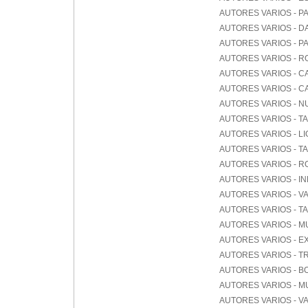
AUTORES VARIOS - 
AUTORES VARIOS - DA
AUTORES VARIOS - 
AUTORES VARIOS - RO
AUTORES VARIOS - CA
AUTORES VARIOS - C
AUTORES VARIOS - N
AUTORES VARIOS - TA
AUTORES VARIOS - L
AUTORES VARIOS - TA
AUTORES VARIOS - RO
AUTORES VARIOS - INF
AUTORES VARIOS - VAL
AUTORES VARIOS - TA
AUTORES VARIOS - MU
AUTORES VARIOS - EXI
AUTORES VARIOS - TRO
AUTORES VARIOS - BO
AUTORES VARIOS - MU
AUTORES VARIOS - VAL