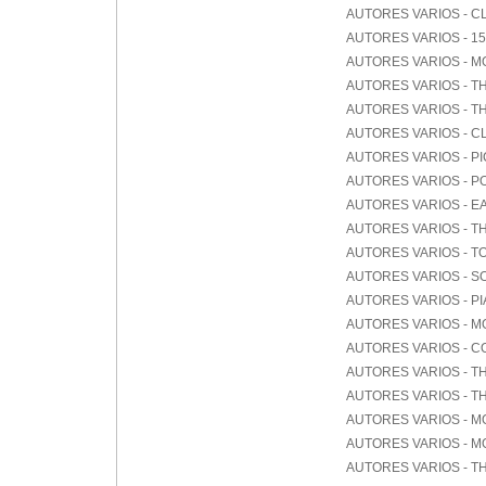
AUTORES VARIOS - CL
AUTORES VARIOS - 1
AUTORES VARIOS - MO
AUTORES VARIOS - 
AUTORES VARIOS - 
AUTORES VARIOS - CL
AUTORES VARIOS - 
AUTORES VARIOS - P
AUTORES VARIOS - EA
AUTORES VARIOS - T
AUTORES VARIOS - T
AUTORES VARIOS - S
AUTORES VARIOS - P
AUTORES VARIOS - M
AUTORES VARIOS -
AUTORES VARIOS - T
AUTORES VARIOS - T
AUTORES VARIOS - M
AUTORES VARIOS - M
AUTORES VARIOS - T