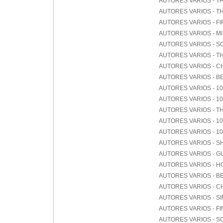
AUTORES VARIOS - 
AUTORES VARIOS - T
AUTORES VARIOS - F
AUTORES VARIOS - MI
AUTORES VARIOS - S
AUTORES VARIOS - T
AUTORES VARIOS - 
AUTORES VARIOS - B
AUTORES VARIOS - 1
AUTORES VARIOS - 1
AUTORES VARIOS - 
AUTORES VARIOS - 
AUTORES VARIOS - 1
AUTORES VARIOS - SH
AUTORES VARIOS - G
AUTORES VARIOS - H
AUTORES VARIOS - B
AUTORES VARIOS - CH
AUTORES VARIOS - S
AUTORES VARIOS - F
AUTORES VARIOS - S