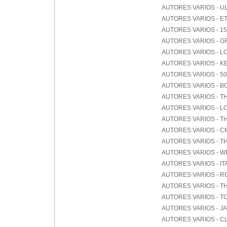
AUTORES VARIOS - U
AUTORES VARIOS - 
AUTORES VARIOS - 1
AUTORES VARIOS - G
AUTORES VARIOS - L
AUTORES VARIOS - 
AUTORES VARIOS - 5
AUTORES VARIOS - B
AUTORES VARIOS - TH
AUTORES VARIOS - L
AUTORES VARIOS - T
AUTORES VARIOS - 
AUTORES VARIOS - 
AUTORES VARIOS - W
AUTORES VARIOS - I
AUTORES VARIOS - R
AUTORES VARIOS - T
AUTORES VARIOS - T
AUTORES VARIOS - J
AUTORES VARIOS - C