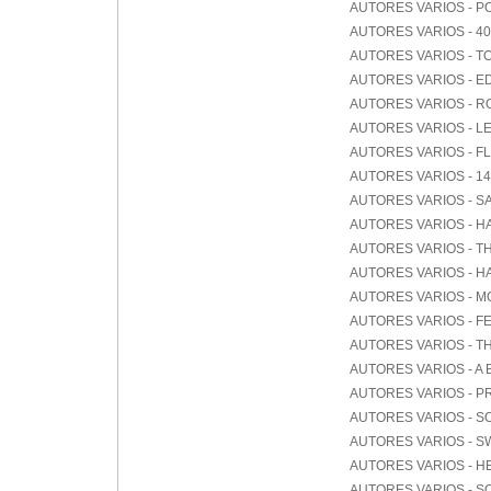
AUTORES VARIOS - PO
AUTORES VARIOS - 4
AUTORES VARIOS - TO
AUTORES VARIOS - E
AUTORES VARIOS - R
AUTORES VARIOS - LE
AUTORES VARIOS - F
AUTORES VARIOS - 1
AUTORES VARIOS - S
AUTORES VARIOS - HA
AUTORES VARIOS - T
AUTORES VARIOS - H
AUTORES VARIOS - 
AUTORES VARIOS - F
AUTORES VARIOS - 
AUTORES VARIOS - A
AUTORES VARIOS - P
AUTORES VARIOS - S
AUTORES VARIOS - SW
AUTORES VARIOS - H
AUTORES VARIOS - S