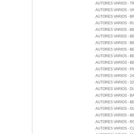
AUTORES VARIOS - TRO
AUTORES VARIOS - VA
AUTORES VARIOS - B
AUTORES VARIOS - R
AUTORES VARIOS - 
AUTORES VARIOS - 
AUTORES VARIOS - 
AUTORES VARIOS - 
AUTORES VARIOS - 
AUTORES VARIOS - B
AUTORES VARIOS - 
AUTORES VARIOS - 24
AUTORES VARIOS - 3
AUTORES VARIOS - DU
AUTORES VARIOS - B
AUTORES VARIOS - 
AUTORES VARIOS - G
AUTORES VARIOS - B
AUTORES VARIOS - R
AUTORES VARIOS - C