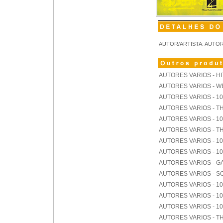
AUTOR/ARTISTA: AUTO
AUTORES VARIOS - HI
AUTORES VARIOS - 
AUTORES VARIOS - 10
AUTORES VARIOS - 
AUTORES VARIOS - 1
AUTORES VARIOS - 
AUTORES VARIOS - 10
AUTORES VARIOS - 1
AUTORES VARIOS - G
AUTORES VARIOS - S
AUTORES VARIOS - 1
AUTORES VARIOS - 1
AUTORES VARIOS - 1
AUTORES VARIOS - T