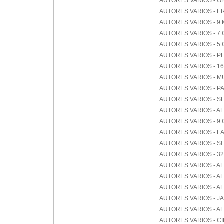
AUTORES VARIOS - 
AUTORES VARIOS - E
AUTORES VARIOS - 9
AUTORES VARIOS - 7
AUTORES VARIOS - 5
AUTORES VARIOS - P
AUTORES VARIOS - 1
AUTORES VARIOS - MU
AUTORES VARIOS - PA
AUTORES VARIOS - S
AUTORES VARIOS - AL
AUTORES VARIOS - 9
AUTORES VARIOS - LA
AUTORES VARIOS - SIT
AUTORES VARIOS - 3
AUTORES VARIOS - AL
AUTORES VARIOS - A
AUTORES VARIOS - A
AUTORES VARIOS - J
AUTORES VARIOS - A
AUTORES VARIOS - C