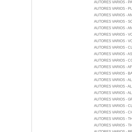
AUTORES VARIOS - PASS
AUTORES VARIOS - P
AUTORES VARIOS - AN
AUTORES VARIOS - S
AUTORES VARIOS - A
AUTORES VARIOS - V
AUTORES VARIOS - V
AUTORES VARIOS - C
AUTORES VARIOS - A
AUTORES VARIOS - C
AUTORES VARIOS - 
AUTORES VARIOS - B
AUTORES VARIOS - A
AUTORES VARIOS - A
AUTORES VARIOS - A
AUTORES VARIOS - 
AUTORES VARIOS - C
AUTORES VARIOS - C
AUTORES VARIOS - 
AUTORES VARIOS - TH
AUTORES VARIOS - B