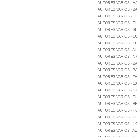
AUTORES VARIOS - H
AUTORES VARIOS - B
AUTORES VARIOS - T
AUTORES VARIOS - T
AUTORES VARIOS - SIT
AUTORES VARIOS - S
AUTORES VARIOS - SIT
AUTORES VARIOS - A
AUTORES VARIOS - MA
AUTORES VARIOS - BA
AUTORES VARIOS - BA
AUTORES VARIOS - T
AUTORES VARIOS - 1
AUTORES VARIOS - S
AUTORES VARIOS - T
AUTORES VARIOS - B
AUTORES VARIOS - 
AUTORES VARIOS - HO
AUTORES VARIOS - H
AUTORES VARIOS - A